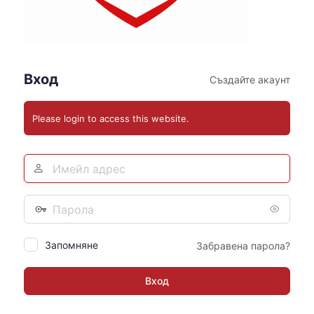
Вход
Създайте акаунт
Please login to access this website.
Email
Address
Парола
Запомняне
Забравена парола?