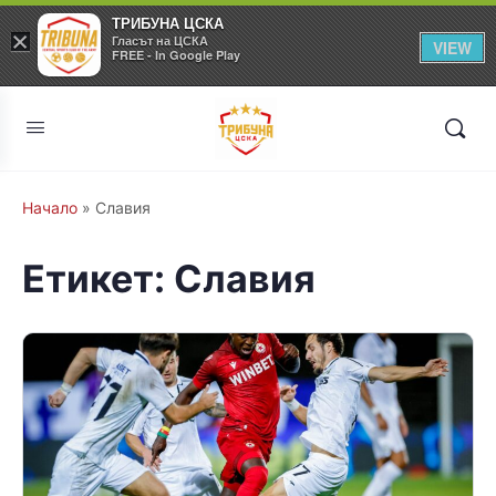
ТРИБУНА ЦСКА
×
Гласът на ЦСКА
VIEW
FREE - In Google Play
Начало
»
Славия
Етикет:
Славия