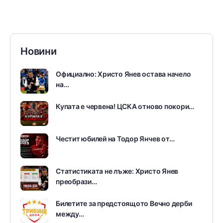
Новини
Официално: Христо Янев остава начело
на…
Купата е червена! ЦСКА отново покори…
Честит юбилей на Тодор Янчев от…
Статистиката не лъже: Христо Янев
преобрази…
Билетите за предстоящото Вечно дерби
между…