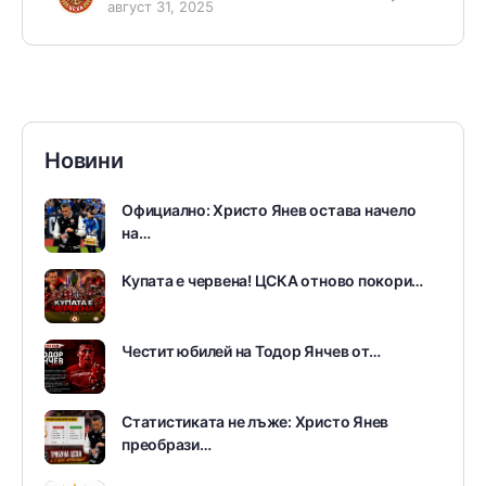
август 31, 2025
Новини
Официално: Христо Янев остава начело
на…
Купата е червена! ЦСКА отново покори…
Честит юбилей на Тодор Янчев от…
Статистиката не лъже: Христо Янев
преобрази…