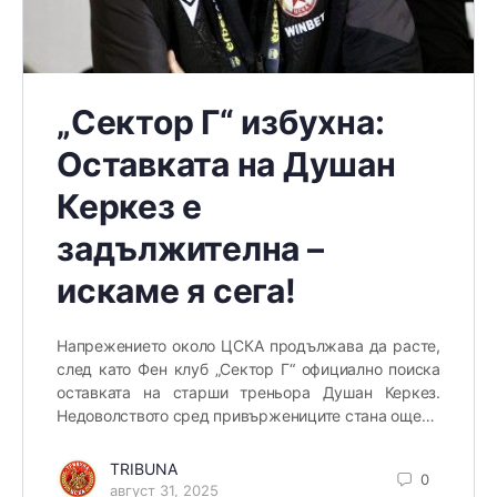
„Сектор Г“ избухна:
Оставката на Душан
Керкез е
задължителна –
искаме я сега!
Напрежението около ЦСКА продължава да расте,
след като Фен клуб „Сектор Г“ официално поиска
оставката на старши треньора Душан Керкез.
Недоволството сред привържениците стана още…
TRIBUNA
0
август 31, 2025