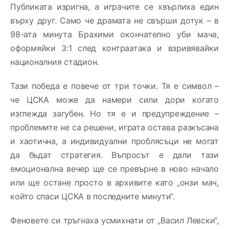
Публиката изригна, а играчите се хвърлиха един
върху друг. Само че драмата не свърши дотук – в
98-ата минута Брахими окончателно уби мача,
оформяйки 3:1 след контраатака и взривявайки
националния стадион.
Тази победа е повече от три точки. Тя е символ –
че ЦСКА може да намери сили дори когато
изглежда загубен. Но тя е и предупреждение –
проблемите не са решени, играта остава разкъсана
и хаотична, а индивидуални проблясъци не могат
да бъдат стратегия. Въпросът е дали тази
емоционална вечер ще се превърне в ново начало
или ще остане просто в архивите като „онзи мач,
който спаси ЦСКА в последните минути“.
Феновете си тръгнаха усмихнати от „Васил Левски“,