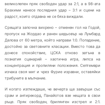
великолепен пряк свободен удар за 2:1, а в 98-ата
Брахими нанесе последния удар – 3:1 и сцени на
радост, които отдавна не се бяха виждали.
Срещата започна вихрено – отменен гол на Годой,
пропуск на Жордао и ранен шедьовър на Лумбард
Делова от 60 метра, който направи 1:0. Попадение,
достойно за световните класации. Вместо това да
донесе спокойствие, ЦСКА отново затъна в
познатия сценарий – хаотична игра, липса на
концентрация и пропиляни положения. Септември
изчака своя миг и чрез Фурие изравни, оставяйки
трибуните в мълчание.
И когато изглеждаше, че вечерта ще завърши със
срам и антирекорд, Панайотов взе нещата в свои
ръце. Пряк свободен, брилянтен изстрел и 2:1.