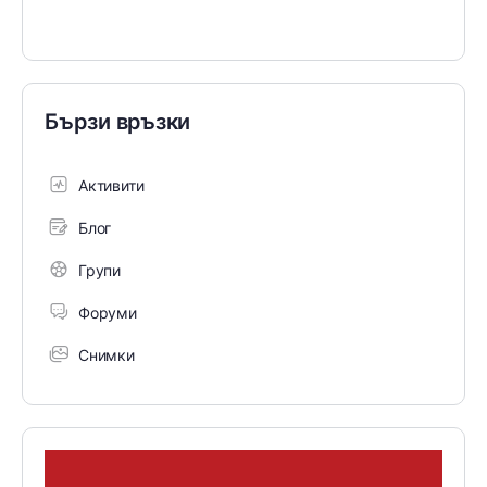
Бързи връзки
Активити
Блог
Групи
Форуми
Снимки