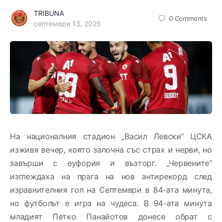
TRIBUNA
0
Comments
септември 13, 2025
На националния стадион „Васил Левски“ ЦСКА
изживя вечер, която започна със страх и нерви, но
завърши с еуфория и възторг. „Червените“
изглеждаха на прага на нов антирекорд след
изравнителния гол на Септември в 84-ата минута,
но футболът е игра на чудеса. В 94-ата минута
младият Петко Панайотов донесе обрат с