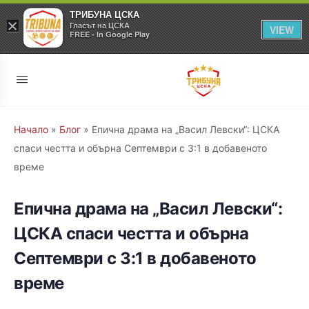
ТРИБУНА ЦСКА
×
Гласът на ЦСКА
VIEW
FREE - In Google Play
Начало
»
Блог
»
Епична драма на „Васил Левски“: ЦСКА
спаси честта и обърна Септември с 3:1 в добавеното
време
Епична драма на „Васил Левски“:
ЦСКА спаси честта и обърна
Септември с 3:1 в добавеното
време