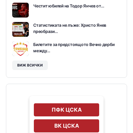
Честит юбилей на Тодор Янчев от…
Статистиката не лъже: Христо Янев
преобрази…
Билетите за предстоящото Вечно дерби
между…
ВИЖ ВСИЧКИ
ПФК ЦСКА
ВК ЦСКА