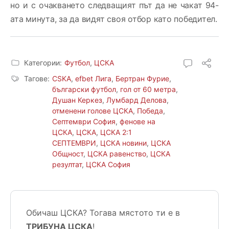
но и с очакването следващият път да не чакат 94-
ата минута, за да видят своя отбор като победител.
Категории:
Футбол
,
ЦСКА
Тагове:
CSKA
,
efbet Лига
,
Бертран Фурие
,
български футбол
,
гол от 60 метра
,
Душан Керкез
,
Лумбард Делова
,
отменени голове ЦСКА
,
Победа
,
Септември София
,
фенове на
ЦСКА
,
ЦСКА
,
ЦСКА 2:1
СЕПТЕМВРИ
,
ЦСКА новини
,
ЦСКА
Общност
,
ЦСКА равенство
,
ЦСКА
резултат
,
ЦСКА София
Обичаш ЦСКА? Тогава мястото ти е в
ТРИБУНА ЦСКА
!