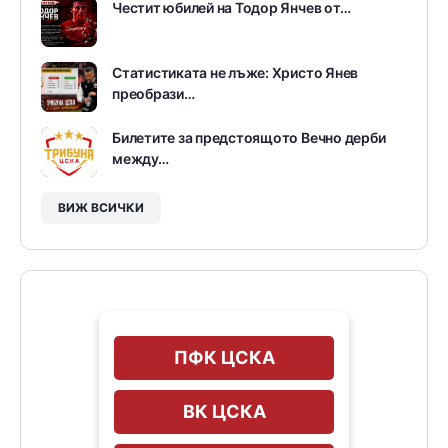
Честит юбилей на Тодор Янчев от…
Статистиката не лъже: Христо Янев
преобрази…
Билетите за предстоящото Вечно дерби
между…
ВИЖ ВСИЧКИ
ПФК ЦСКА
ВК ЦСКА