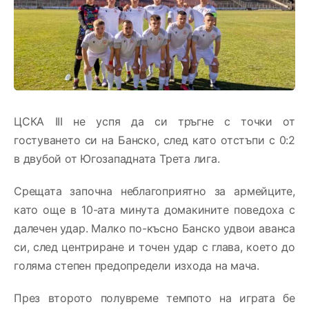
ЦСКА III не успя да си тръгне с точки от
гостуването си на Банско, след като отстъпи с 0:2
в двубой от Югозападната Трета лига.
Срещата започна неблагоприятно за армейците,
като още в 10-ата минута домакините поведоха с
далечен удар. Малко по-късно Банско удвои аванса
си, след центриране и точен удар с глава, което до
голяма степен предопредели изхода на мача.
През второто полувреме темпото на играта бе