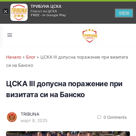
ТРИБУНА ЦСКА
×
Гласът на ЦСКА
VIEW
FREE - In Google Play
Начало
»
Блог
»
ЦСКА III допусна поражение при визитата
си на Банско
ЦСКА III допусна поражение при
визитата си на Банско
TRIBUNA
0
Comments
март 8, 2025