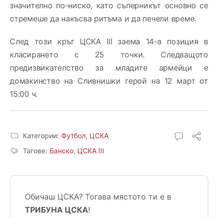
значително по-ниско, като съперникът основно се
стремеше да накъсва ритъма и да печели време.
След този кръг ЦСКА III заема 14-а позиция в
класирането с 25 точки. Следващото
предизвикателство за младите армейци е
домакинство на Сливнишки герой на 12 март от
15:00 ч.
Категории:
Футбол
,
ЦСКА
Тагове:
Банско
,
ЦСКА III
Обичаш ЦСКА? Тогава мястото ти е в
ТРИБУНА ЦСКА
!