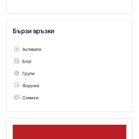
Бързи връзки
Активити
Блог
Групи
Форуми
Снимки